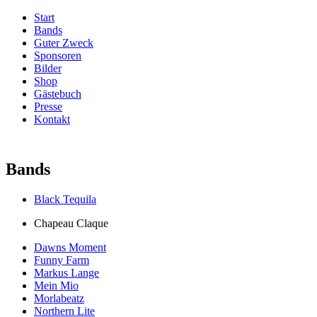
Start
Bands
Guter Zweck
Sponsoren
Bilder
Shop
Gästebuch
Presse
Kontakt
Bands
Black Tequila
Chapeau Claque
Dawns Moment
Funny Farm
Markus Lange
Mein Mio
Morlabeatz
Northern Lite