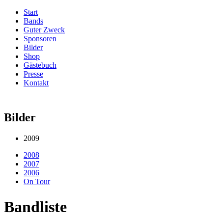
Start
Bands
Guter Zweck
Sponsoren
Bilder
Shop
Gästebuch
Presse
Kontakt
Bilder
2009
2008
2007
2006
On Tour
Bandliste